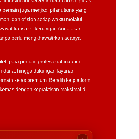
frastruktur server ini telah dikonfigurasi
ra pemain juga menjadi pilar utama yang
an, dan efisien setiap waktu melalui
a riwayat transaksi keuangan Anda akan
tanpa perlu mengkhawatirkan adanya
oleh para pemain profesional maupun
an dana, hingga dukungan layanan
ain kelas premium. Beralih ke platform
 dikemas dengan kepraktisan maksimal di