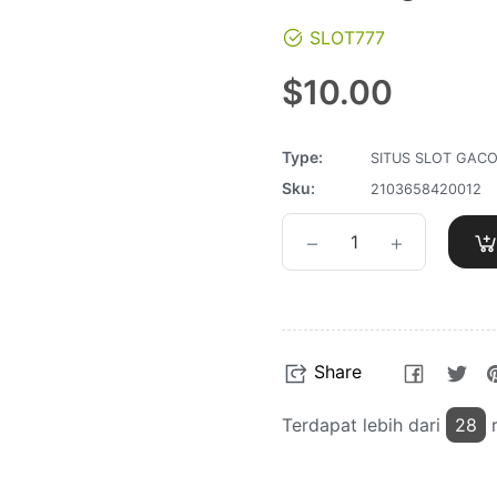
SLOT777
Regular
$10.00
price
Type:
SITUS SLOT GAC
Sku:
2103658420012
−
+
Share
Tw
Share
on
on
Facebo
Tw
Terdapat lebih dari
28