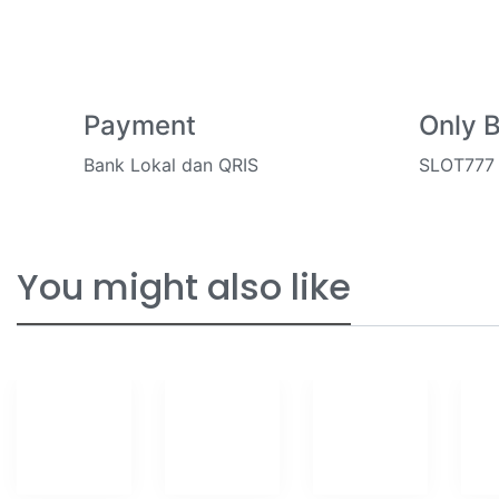
Payment
Only 
Bank Lokal dan QRIS
SLOT777
You might also like