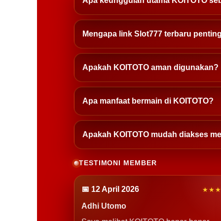
Apa keunggulan utama KOITOTO seba
Mengapa link Slot777 terbaru penti
Apakah KOITOTO aman digunakan?
Apa manfaat bermain di KOITOTO?
Apakah KOITOTO mudah diakses mel
TESTIMONI MEMBER
📅 12 April 2026
★★
Adhi Utomo