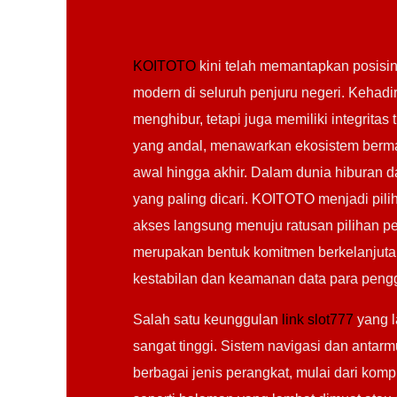
KOITOTO
kini telah memantapkan posisiny
modern di seluruh penjuru negeri. Kehad
menghibur, tetapi juga memiliki integritas
yang andal, menawarkan ekosistem bermain
awal hingga akhir. Dalam dunia hiburan d
yang paling dicari. KOITOTO menjadi pil
akses langsung menuju ratusan pilihan pe
merupakan bentuk komitmen berkelanjutan
kestabilan dan keamanan data para peng
Salah satu keunggulan
link slot777
yang l
sangat tinggi. Sistem navigasi dan antar
berbagai jenis perangkat, mulai dari kom