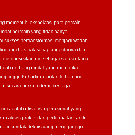
 yang memenuhi ekspektasi para pemain
empat bermain yang tidak hanya
m ini sukses bertransformasi menjadi wadah
lindungi hak-hak setiap anggotanya dari
a memposisikan diri sebagai solusi utama
 sebuah gerbang digital yang membuka
 tinggi. Kehadiran tautan terbaru ini
tem secara berkala demi menjaga
ini adalah efisiensi operasional yang
an akses praktis dan performa lancar di
ghadapi kendala teknis yang mengganggu