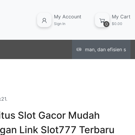
My Account
My Cart
Sign In
0
$0.00
ng bermain lebih nyaman, aman, dan efisien setiap waktu.
21.
itus Slot Gacor Mudah
an Link Slot777 Terbaru